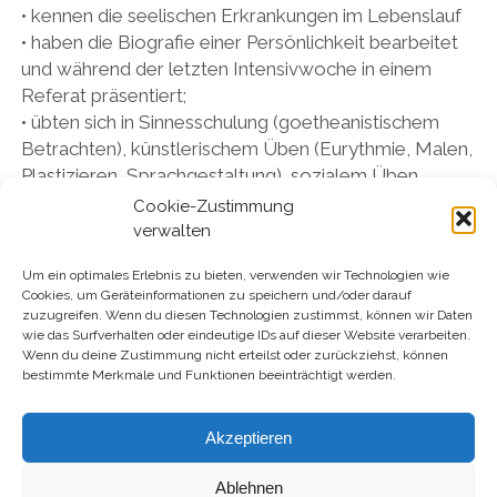
• kennen die seelischen Erkrankungen im Lebenslauf
• haben die Biografie einer Persönlichkeit bearbeitet
und während der letzten Intensivwoche in einem
Referat präsentiert;
• übten sich in Sinnesschulung (goetheanistischem
Betrachten), künstlerischem Üben (Eurythmie, Malen,
Plastizieren, Sprachgestaltung), sozialem Üben
(Gruppenprozesse) und der Philosophie der Freiheit;
Cookie-Zustimmung
• haben in individuellem Studium ihre eigene Biografie
verwalten
bezüglich der biografischen Gesetz-mässigkeiten
Um ein optimales Erlebnis zu bieten, verwenden wir Technologien wie
erforscht und die anthroposophischen Grundlagen
Cookies, um Geräteinformationen zu speichern und/oder darauf
studiert;
zuzugreifen. Wenn du diesen Technologien zustimmst, können wir Daten
• haben sich in regionalen Studiengruppen mit
wie das Surfverhalten oder eindeutige IDs auf dieser Website verarbeiten.
Wenn du deine Zustimmung nicht erteilst oder zurückziehst, können
anderen Studierenden über ihre individuelle
bestimmte Merkmale und Funktionen beeinträchtigt werden.
Studienarbeit und deren Ergebnisse ausgetauscht;
Akzeptieren
Ablehnen