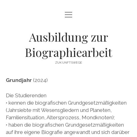
Menü
Menü
KURS-INFO
öffnen
öffnen
ABLAUF
KURS-LEITUNG
Ausbildung zur
METHODEN
KURS-TERMINE
Biographiearbeit
ZIELE
FINANZIELLES
TEILNEHMER:INNEN
ZUKUNFTSWEGE
KONTAKT
Grundjahr
(2024)
LOGIN
Die Studierenden
• kennen die biografischen Grundgesetzmäßigkeiten
(Jahrsiebte mit Wesensgliedern und Planeten,
Familiensituation, Altersprozess, Mondknoten);
• haben die biografischen Grundgesetzmäßigkeiten
auf ihre eigene Biografie angewandt und sich darüber