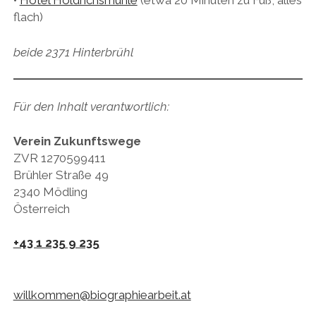
•
Hotel Höldrichsmühle
(etwa 20 Minuten zu Fuß, alles
flach)
beide 2371 Hinterbrühl
Für den Inhalt verantwortlich:
Verein Zukunftswege
ZVR 1270599411
Brühler Straße 49
2340 Mödling
Österreich
+43 1 235 9 235
willkommen@biographiearbeit.at