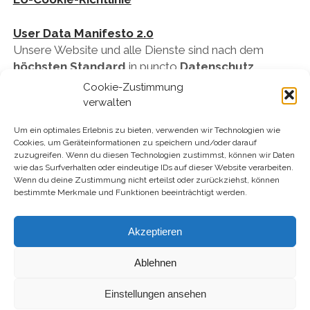
User Data Manifesto 2.0
Unsere Website und alle Dienste sind nach dem
höchsten Standard
in puncto
Datenschutz
ausgelegt und übersteigen die rechtlichen Vorgaben
Cookie-Zustimmung
der DSGVO. Auch beim Thema
Sicherheit
haben wir
verwalten
uns dem
höchstmöglichen Standard
verpflichtet
Um ein optimales Erlebnis zu bieten, verwenden wir Technologien wie
und setzen die besten
open-source Lösungen
ein,
Cookies, um Geräteinformationen zu speichern und/oder darauf
die tauglich sind.
zuzugreifen. Wenn du diesen Technologien zustimmst, können wir Daten
wie das Surfverhalten oder eindeutige IDs auf dieser Website verarbeiten.
Wenn du deine Zustimmung nicht erteilst oder zurückziehst, können
bestimmte Merkmale und Funktionen beeinträchtigt werden.
Akzeptieren
Ablehnen
Einstellungen ansehen